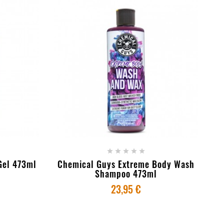
RINHO
+ ADICIONAR AO CARRINHO





Gel 473ml
Chemical Guys Extreme Body Wash
Shampoo 473ml
23,95 €
Ch