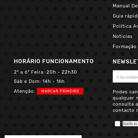
Manual De
Guia rápid
Política A
Notícias
Formação
HORÁRIO FUNCIONAMENTO
NEWSLE
2ª a 6ª Feira:
20h - 22h30
Sáb e Dom:
14h - 16h
Atenção:
MARCAR PRIMEIRO
Podes can
qualquer 
consulta 
contacto n
Aceito os