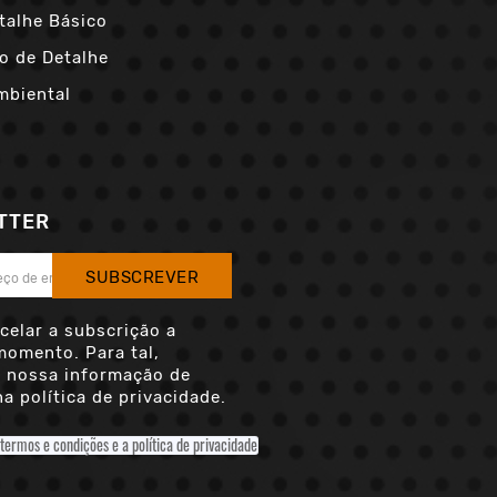
talhe Básico
o de Detalhe
mbiental
TTER
SUBSCREVER
celar a subscrição a
momento. Para tal,
a nossa informação de
a política de privacidade.
 termos e condições e a política de privacidade