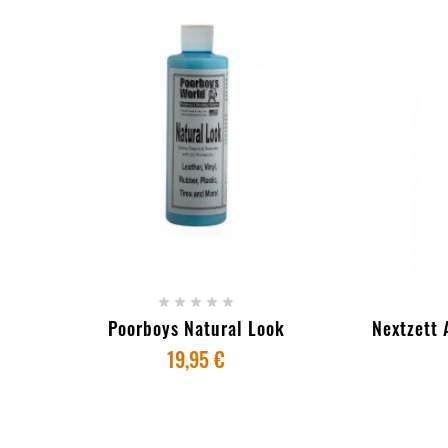
+ ADICIONAR AO CARRINHO
+ AD





Poorboys Natural Look
Nextzett 
19,95 €