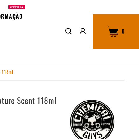
APROVEITA
ORMAÇÃO
0
t 118ml
ature Scent 118ml