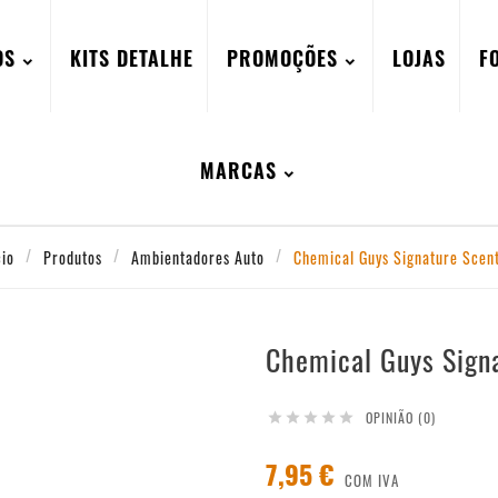
OS
KITS DETALHE
PROMOÇÕES
LOJAS
F
MARCAS
cio
Produtos
Ambientadores Auto
Chemical Guys Signature Scen
Chemical Guys Sign
OPINIÃO (0)





7,95 €
COM IVA