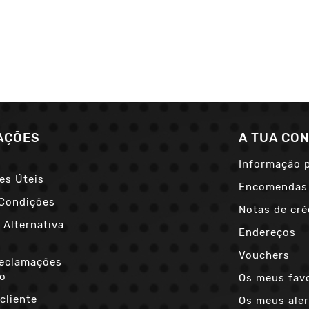
AÇÕES
A TUA CO
Informação 
es Úteis
Encomendas
Condições
Notas de cré
 Alternativa
Endereços
s
Vouchers
Reclamações
co
Os meus fav
cliente
Os meus aler