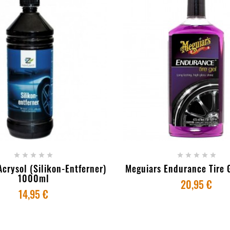
ICIONAR AO CARRINHO
+ ADICIONAR AO CAR










Acrysol (silikon-Entferner)
Meguiars Endurance Tire 
1000ml
20,95 €
14,95 €