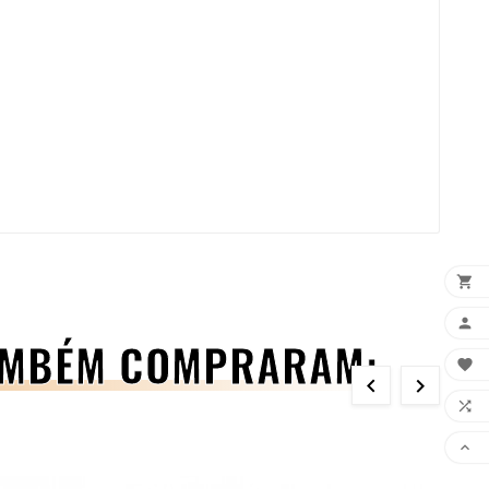


TAMBÉM COMPRARAM:




