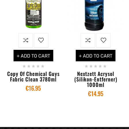
+ ADD TO CART
+ ADD TO CART










Copy Of Chemical Guys
Nextzett Acrysol
Fabric Clean 3780ml
(silikon-Entferner)
1000ml
€16.95
€14.95