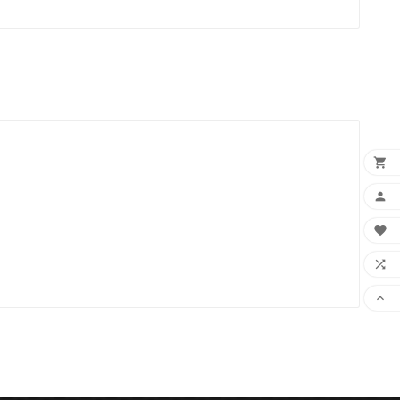




