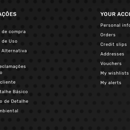
AÇÕES
YOUR ACC
Personal inf
 de compra
Orders
 de Uso
Credit slips
 Alternativa
Addresses
s
Vouchers
Reclamações
co
My wishlists
cliente
My alerts
talhe Básico
o de Detalhe
mbiental