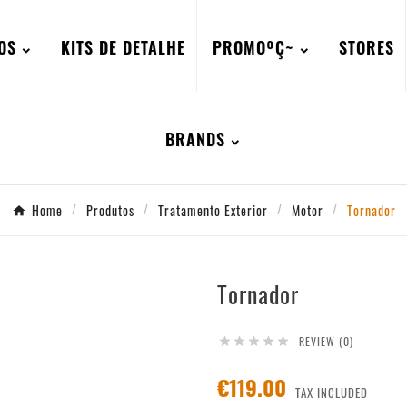
OS
KITS DE DETALHE
PROMOºÇ~
STORES
BRANDS
Home
Produtos
Tratamento Exterior
Motor
Tornador
Tornador
REVIEW (0)





€119.00
TAX INCLUDED