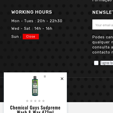
WORKING HOURS
NEWSLE
Mon - Tues :
20h - 22h30
Wed - Sat :
14h - 16h
Sun :
Close
Podes can
qualquer 
consulta 
contacto n
I agree t






Chemical Guys Sudpreme
Wash & Wax 473ml