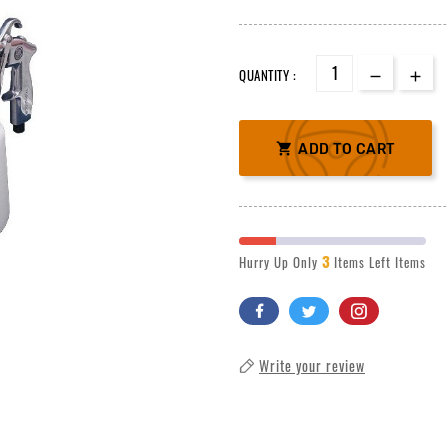
QUANTITY :

ADD TO CART
3
Hurry Up Only
Items Left Items
Write your review