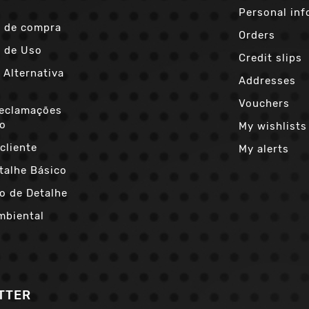
Personal inf
 de compra
Orders
 de Uso
Credit slips
 Alternativa
Addresses
s
Vouchers
Reclamações
co
My wishlists
cliente
My alerts
talhe Básico
o de Detalhe
mbiental
TTER