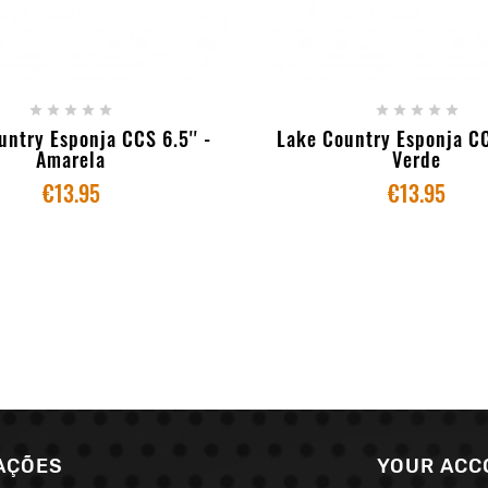
+ ADD TO CART
+ ADD TO CART










untry Esponja CCS 6.5'' -
Lake Country Esponja CCS
Amarela
Verde
€13.95
€13.95
AÇÕES
YOUR ACC