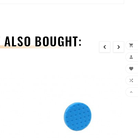
 ALSO BOUGHT:






