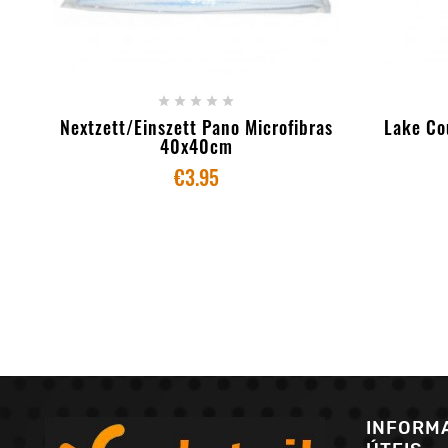
+ ADD TO CART





Nextzett/Einszett Pano Microfibras
Lake Co
40x40cm
€3.95
INFORM