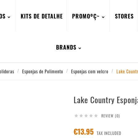
OS
KITS DE DETALHE
PROMOºÇ~
STORES
BRANDS
olidoras
Esponjas de Polimento
Esponjas com velcro
Lake Countr
Lake Country Esponj
REVIEW (0)





€13.95
TAX INCLUDED