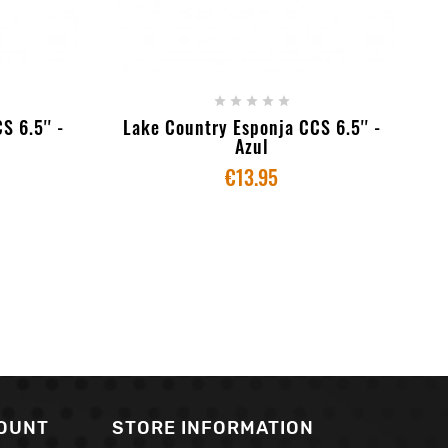
+ ADD TO CART





 6.5'' -
Lake Country Esponja CCS 6.5'' -
Azul
€13.95
OUNT
STORE INFORMATION